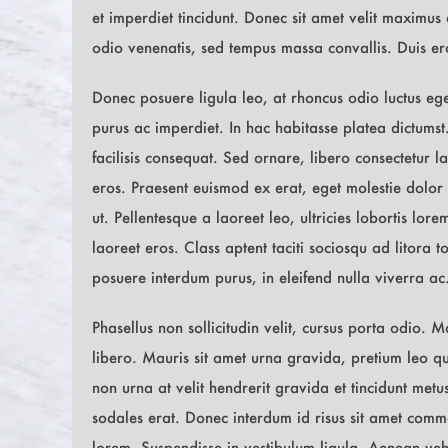
et imperdiet tincidunt. Donec sit amet velit maximus
odio venenatis, sed tempus massa convallis. Duis ero
Donec posuere ligula leo, at rhoncus odio luctus eg
purus ac imperdiet. In hac habitasse platea dictums
facilisis consequat. Sed ornare, libero consectetur lao
eros. Praesent euismod ex erat, eget molestie dolor 
ut. Pellentesque a laoreet leo, ultricies lobortis lo
laoreet eros. Class aptent taciti sociosqu ad litora
posuere interdum purus, in eleifend nulla viverra ac
Phasellus non sollicitudin velit, cursus porta odio.
libero. Mauris sit amet urna gravida, pretium leo qu
non urna at velit hendrerit gravida et tincidunt met
sodales erat. Donec interdum id risus sit amet commo
lorem. Suspendisse in vestibulum ligula. Aenean vehic