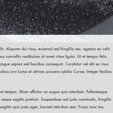
it. Aliquam dui risus, euismod sed fringilla nec, egestas eu velit.
us convallis vestibulum sit amet vitae ligula. Ut et tempus felis.
congue sapien sed faucibus consequat. Curabitur vel elit eu risus
bus orci luctus et ultrices posuere cubilia Curae; Integer facilisis
unt tempor. Etiam efficitur ac augue quis interdum. Pellentesque
t neque sagittis pretium. Suspendisse sed justo commodo, fringilla
sagittis quis justo eget, laoreet interdum sem. Fusce nunc leo,