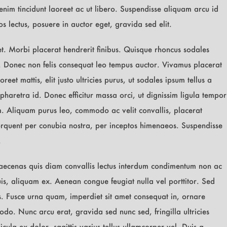
 enim tincidunt laoreet ac ut libero. Suspendisse aliquam arcu id
s lectus, posuere in auctor eget, gravida sed elit.
et. Morbi placerat hendrerit finibus. Quisque rhoncus sodales
t. Donec non felis consequat leo tempus auctor. Vivamus placerat
reet mattis, elit justo ultricies purus, ut sodales ipsum tellus a
pharetra id. Donec efficitur massa orci, ut dignissim ligula tempor
rem. Aliquam purus leo, commodo ac velit convallis, placerat
 torquent per conubia nostra, per inceptos himenaeos. Suspendisse
.
 Maecenas quis diam convallis lectus interdum condimentum non ac
is, aliquam ex. Aenean congue feugiat nulla vel porttitor. Sed
us. Fusce urna quam, imperdiet sit amet consequat in, ornare
do. Nunc arcu erat, gravida sed nunc sed, fringilla ultricies
ula ex dolor, sagittis varius tellus ullamcorper vel. Duis a