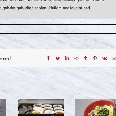
dignissim quis vitae sapien. Nullam nec feugiat orci.
form!
Facebook
Twitter
LinkedIn
Reddit
Tumblr
Pinterest
Vk