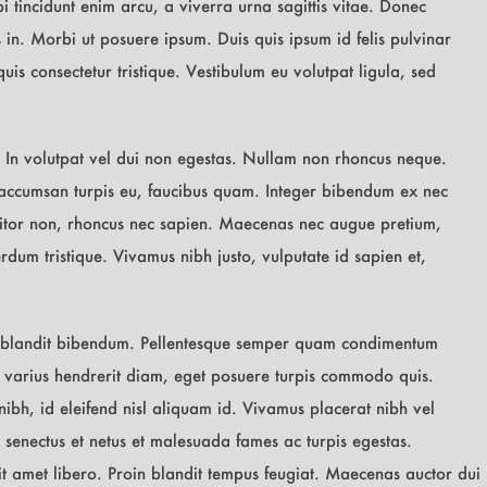
bi tincidunt enim arcu, a viverra urna sagittis vitae. Donec
 in. Morbi ut posuere ipsum. Duis quis ipsum id felis pulvinar
quis consectetur tristique. Vestibulum eu volutpat ligula, sed
it. In volutpat vel dui non egestas. Nullam non rhoncus neque.
, accumsan turpis eu, faucibus quam. Integer bibendum ex nec
ttitor non, rhoncus nec sapien. Maecenas nec augue pretium,
rdum tristique. Vivamus nibh justo, vulputate id sapien et,
i blandit bibendum. Pellentesque semper quam condimentum
m varius hendrerit diam, eget posuere turpis commodo quis.
ibh, id eleifend nisl aliquam id. Vivamus placerat nibh vel
e senectus et netus et malesuada fames ac turpis egestas.
t amet libero. Proin blandit tempus feugiat. Maecenas auctor dui