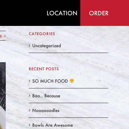
LOCATION
ORDER
Home
/
Uncategorized
/
So Spicy
CATEGORIES
t
Uncategorized
RECENT POSTS
SO MUCH FOOD
Bao.. Because
Noooooodles
Bowls Are Awesome