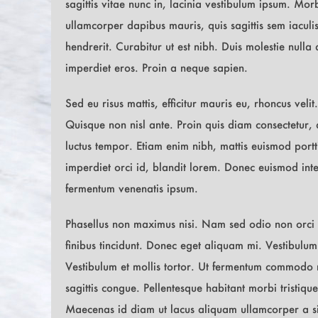
sagittis vitae nunc in, lacinia vestibulum ipsum. Mor
ullamcorper dapibus mauris, quis sagittis sem iaculis
hendrerit. Curabitur ut est nibh. Duis molestie nulla 
imperdiet eros. Proin a neque sapien.
Sed eu risus mattis, efficitur mauris eu, rhoncus vel
Quisque non nisl ante. Proin quis diam consectetur
luctus tempor. Etiam enim nibh, mattis euismod por
imperdiet orci id, blandit lorem. Donec euismod inte
fermentum venenatis ipsum.
Phasellus non maximus nisi. Nam sed odio non orc
finibus tincidunt. Donec eget aliquam mi. Vestibulu
Vestibulum et mollis tortor. Ut fermentum commodo n
sagittis congue. Pellentesque habitant morbi tristiqu
Maecenas id diam ut lacus aliquam ullamcorper a si