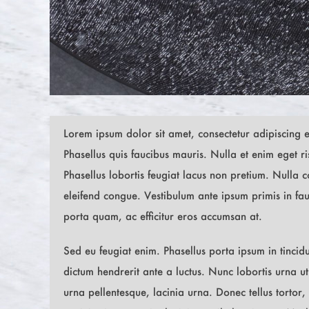
Lorem ipsum dolor sit amet, consectetur adipiscing el
Phasellus quis faucibus mauris. Nulla et enim eget ris
Phasellus lobortis feugiat lacus non pretium. Nulla 
eleifend congue. Vestibulum ante ipsum primis in fauci
porta quam, ac efficitur eros accumsan at.
Sed eu feugiat enim. Phasellus porta ipsum in tincid
dictum hendrerit ante a luctus. Nunc lobortis urna u
urna pellentesque, lacinia urna. Donec tellus tortor, 